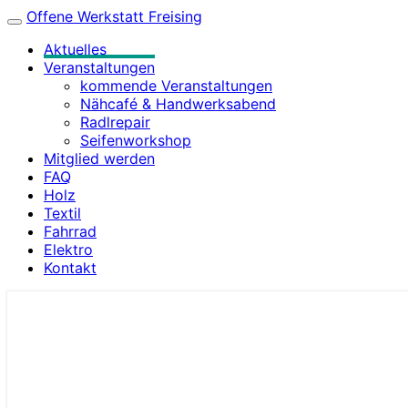
Offene Werkstatt Freising
Toggle
navigation
Aktuelles
Veranstaltungen
kommende Veranstaltungen
Nähcafé & Handwerksabend
Radlrepair
Seifenworkshop
Mitglied werden
FAQ
Holz
Textil
Fahrrad
Elektro
Kontakt
Offene Werkstatt Freising